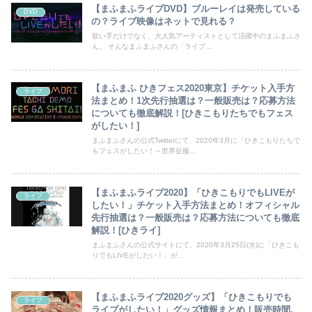
【まふまふライブDVD】ブルーレイは発売している
DVD
の？ライブ映像はネットで見れる？
歌い手だけでなく、大人気アーティストとして活躍中のまふまふさ
ん。 そんなまふまふさんの「ライブ...
【まふまふ ひきフェス2020東京】チケット入手方
ライブ
法まとめ！1次先行抽選は？一般販売は？応募方法
についても徹底解説！[ひきこもりたちでもフェス
がしたい！]
まふまふさんの公式Twitterにて、2020年3月に「ひきこもりたちで
もフェスがしたい！～世界征服...
【まふまふライブ2020】「ひきこもりでもLIVEが
ライブ
したい！」チケット入手方法まとめ！オフィシャル
先行抽選は？一般販売は？応募方法についても徹底
解説！[ひきライ]
まふまふさんの公式サイトにて、2020年3月25日(水)に「ひきこも
りでもLIVEがしたい！」が...
【まふまふライブ2020グッズ】「ひきこもりでも
ライブ
ライブがしたい！」グッズ情報まとめ！販売時間,