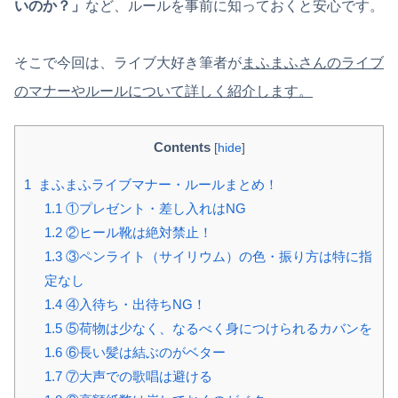
いのか？」
など、ルールを事前に知っておくと安心です。
そこで今回は、ライブ大好き筆者が
まふまふさんのライブ
のマナーやルールについて詳しく紹介します。
Contents
[
hide
]
1
まふまふライブマナー・ルールまとめ！
1.1
①プレゼント・差し入れはNG
1.2
②ヒール靴は絶対禁止！
1.3
③ペンライト（サイリウム）の色・振り方は特に指
定なし
1.4
④入待ち・出待ちNG！
1.5
⑤荷物は少なく、なるべく身につけられるカバンを
1.6
⑥長い髪は結ぶのがベター
1.7
⑦大声での歌唱は避ける