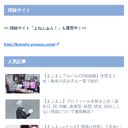
姉妹サイト
<< 姉妹サイト「よねふぁん！」も運営中！>>
http://kenshi-yonezu.com/
人気記事
【まふまふアルバムCD収録曲】全部まと
め！曲名の読み方も一覧で紹介
【まふまふ】プロフィール全部まとめ！誕
生日, 顔, 年齢, 血液型, 経歴, 彼女, 顔出しし
ない理由について徹底解説！
【まふまふ×そらる】関係は仲良し？出会い