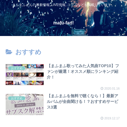
まふまふさんの最新情報, LIVE情報, コラムなどを掲載しています。
mafu-fan!
おすすめ
【まふまふ歌ってみた人気曲TOP10】フ
おすすめ
ァンが厳選！オススメ順にランキング紹
介！
2020.01.16
【まふまふを無料で聴くなら！】最新ア
おすすめ
ルバムが全曲聞ける！？おすすめサービ
ス3選
2019.12.17