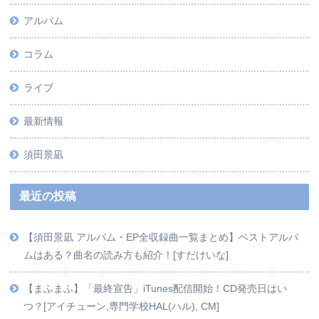
アルバム
コラム
ライブ
最新情報
須田景凪
最近の投稿
【須田景凪 アルバム・EP全収録曲一覧まとめ】ベストアルバ
ムはある？曲名の読み方も紹介！[すだけいな]
【‎まふまふ】「最終宣告」iTunes配信開始！CD発売日はい
つ？[アイチューン,専門学校HAL(ハル), CM]