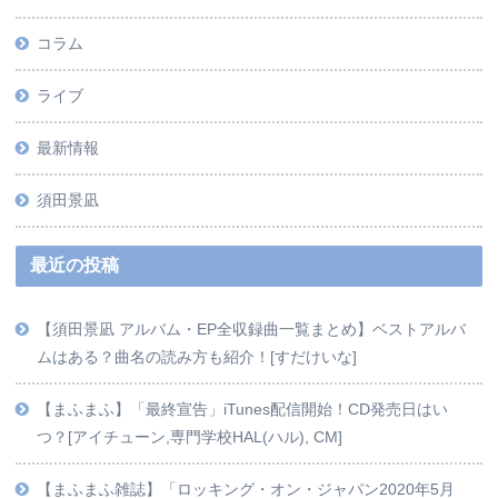
コラム
ライブ
最新情報
須田景凪
最近の投稿
【須田景凪 アルバム・EP全収録曲一覧まとめ】ベストアルバ
ムはある？曲名の読み方も紹介！[すだけいな]
【‎まふまふ】「最終宣告」iTunes配信開始！CD発売日はい
つ？[アイチューン,専門学校HAL(ハル), CM]
【まふまふ雑誌】「ロッキング・オン・ジャパン2020年5月