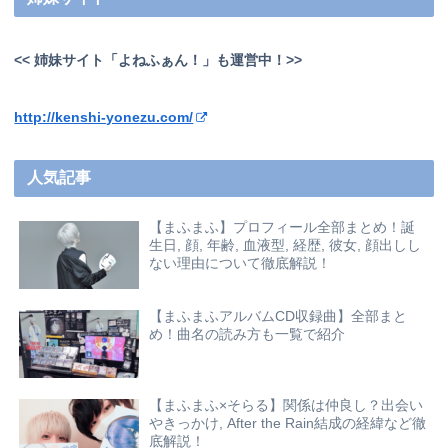
<< 姉妹サイト「よねふぁん！」も運営中！>>
http://kenshi-yonezu.com/
人気記事
【まふまふ】プロフィール全部まとめ！誕
生日, 顔, 年齢, 血液型, 経歴, 彼女, 顔出しし
ない理由について徹底解説！
【まふまふアルバムCD収録曲】全部まと
め！曲名の読み方も一覧で紹介
【まふまふ×そらる】関係は仲良し？出会い
やきっかけ, After the Rain結成の経緯など徹
底解説！