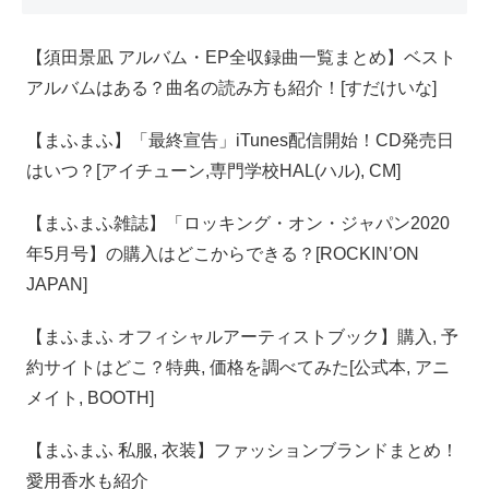
【須田景凪 アルバム・EP全収録曲一覧まとめ】ベスト
アルバムはある？曲名の読み方も紹介！[すだけいな]
【‎まふまふ】「最終宣告」iTunes配信開始！CD発売日
はいつ？[アイチューン,専門学校HAL(ハル), CM]
【まふまふ雑誌】「ロッキング・オン・ジャパン2020
年5月号】の購入はどこからできる？[ROCKIN’ON
JAPAN]
【まふまふ オフィシャルアーティストブック】購入, 予
約サイトはどこ？特典, 価格を調べてみた[公式本, アニ
メイト, BOOTH]
【まふまふ 私服, 衣装】ファッションブランドまとめ！
愛用香水も紹介