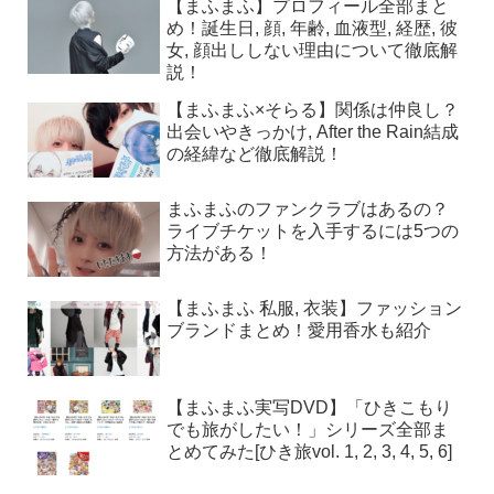
【まふまふ】プロフィール全部まと
め！誕生日, 顔, 年齢, 血液型, 経歴, 彼
女, 顔出ししない理由について徹底解
説！
【まふまふ×そらる】関係は仲良し？
出会いやきっかけ, After the Rain結成
の経緯など徹底解説！
まふまふのファンクラブはあるの？
ライブチケットを入手するには5つの
方法がある！
【まふまふ 私服, 衣装】ファッション
ブランドまとめ！愛用香水も紹介
【まふまふ実写DVD】「ひきこもり
でも旅がしたい！」シリーズ全部ま
とめてみた[ひき旅vol. 1, 2, 3, 4, 5, 6]