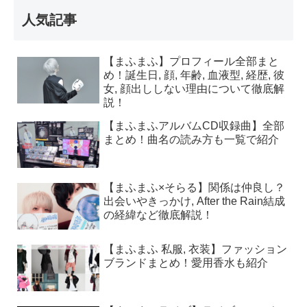
人気記事
【まふまふ】プロフィール全部まと
め！誕生日, 顔, 年齢, 血液型, 経歴, 彼
女, 顔出ししない理由について徹底解
説！
【まふまふアルバムCD収録曲】全部
まとめ！曲名の読み方も一覧で紹介
【まふまふ×そらる】関係は仲良し？
出会いやきっかけ, After the Rain結成
の経緯など徹底解説！
【まふまふ 私服, 衣装】ファッション
ブランドまとめ！愛用香水も紹介