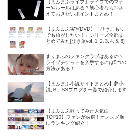
【まふまふライブ】ライブでのマナ
ーやルールはある？初心者なら押さ
えておきたいポイントまとめ！
【まふまふ実写DVD】「ひきこもり
でも旅がしたい！」シリーズ全部ま
とめてみた[ひき旅vol. 1, 2, 3, 4, 5, 6]
まふまふのファンクラブはあるの？
ライブチケットを入手するには5つの
方法がある！
【まふまふ小説サイトまとめ】夢小
説, BL, SSブログを一覧で紹介します
【まふまふ歌ってみた人気曲
TOP10】ファンが厳選！オススメ順
にランキング紹介！