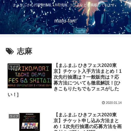
まふまふさんの最新情報, LIVE情報, コラムなどを掲載しています。
mafu-fan!
志麻
【まふまふ ひきフェス2020東
ライブ
京】チケット入手方法まとめ！1
次先行抽選は？一般販売は？応
募方法についても徹底解説！[ひ
きこもりたちでもフェスがした
い！]
2020.01.14
【まふまふ ひきフェス2020東
ライブ
京】チケット申し込み方法まと
め！1次先行抽選の応募方法を画