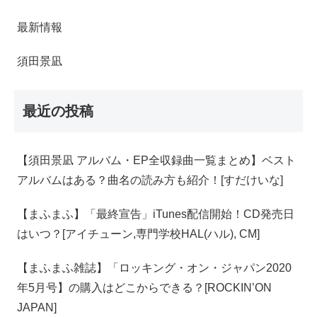
最新情報
須田景凪
最近の投稿
【須田景凪 アルバム・EP全収録曲一覧まとめ】ベスト
アルバムはある？曲名の読み方も紹介！[すだけいな]
【‎まふまふ】「最終宣告」iTunes配信開始！CD発売日
はいつ？[アイチューン,専門学校HAL(ハル), CM]
【まふまふ雑誌】「ロッキング・オン・ジャパン2020
年5月号】の購入はどこからできる？[ROCKIN’ON
JAPAN]