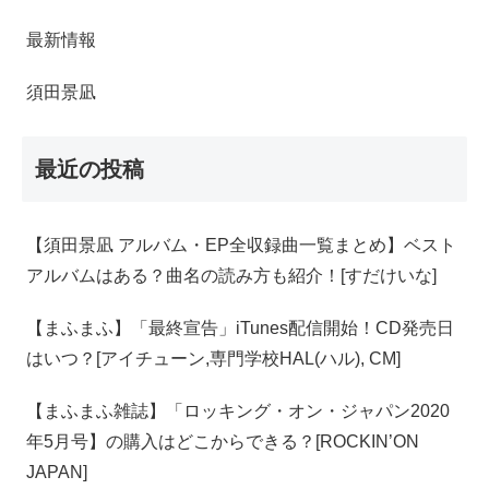
最新情報
須田景凪
最近の投稿
【須田景凪 アルバム・EP全収録曲一覧まとめ】ベスト
アルバムはある？曲名の読み方も紹介！[すだけいな]
【‎まふまふ】「最終宣告」iTunes配信開始！CD発売日
はいつ？[アイチューン,専門学校HAL(ハル), CM]
【まふまふ雑誌】「ロッキング・オン・ジャパン2020
年5月号】の購入はどこからできる？[ROCKIN’ON
JAPAN]