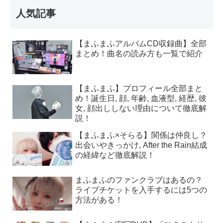
人気記事
【まふまふアルバムCD収録曲】全部
まとめ！曲名の読み方も一覧で紹介
【まふまふ】プロフィール全部まと
め！誕生日, 顔, 年齢, 血液型, 経歴, 彼
女, 顔出ししない理由について徹底解
説！
【まふまふ×そらる】関係は仲良し？
出会いやきっかけ, After the Rain結成
の経緯など徹底解説！
まふまふのファンクラブはあるの？
ライブチケットを入手するには5つの
方法がある！